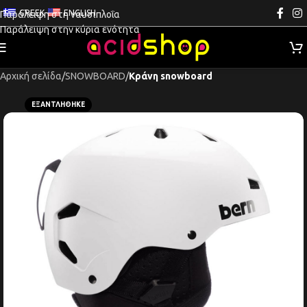
GREEK
ENGLISH
Παράλειψη στη ναυσιπλοΐα
Παράλειψη στην κύρια ενότητα
Αρχική σελίδα
SNOWBOARD
Κράνη snowboard
ΕΞΑΝΤΛΉΘΗΚΕ