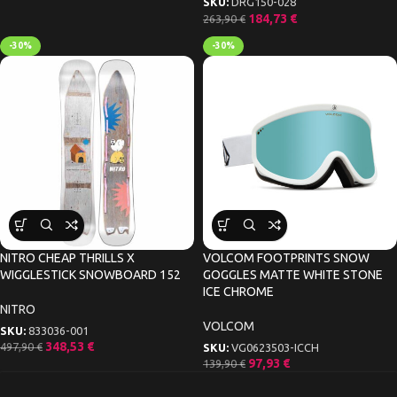
SKU:
DRG150-028
184,73
€
263,90
€
-30%
-30%
NITRO CHEAP THRILLS X
VOLCOM FOOTPRINTS SNOW
WIGGLESTICK SNOWBOARD 152
GOGGLES MATTE WHITE STONE
ICE CHROME
NITRO
VOLCOM
SKU:
833036-001
348,53
€
497,90
€
SKU:
VG0623503-ICCH
97,93
€
139,90
€