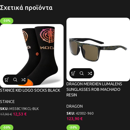
Σχετικά προϊόντα
-30%
DRAGON MERIDIEN LUMALENS
SUNGLASSES ROB MACHADO
STANCE KID LOGO SOCKS BLACK
RESIN
STANCE
DRAGON
SKU:
M558C19KCL-BLK
SKU:
42002-960
12,53
€
17,90
€
123,90
€
-30%
-30%