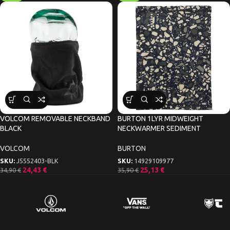
VOLCOM REMOVABLE NECKBAND
BURTON 1LYR MIDWEIGHT
BLACK
NECKWARMER SEDIMENT
VOLCOM
BURTON
SKU:
J5552403-BLK
SKU:
14929109977
24,43
€
25,13
€
34,90
€
35,90
€