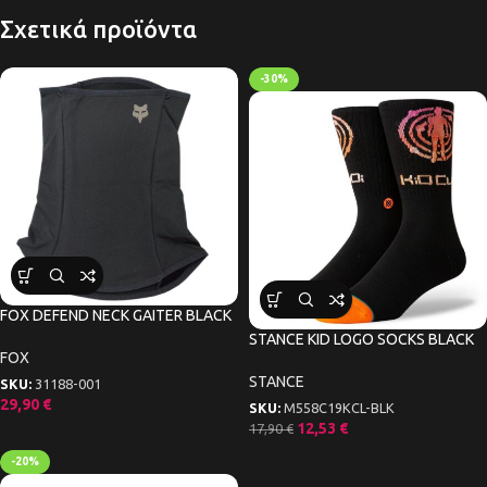
Σχετικά προϊόντα
-30%
FOX DEFEND NECK GAITER BLACK
STANCE KID LOGO SOCKS BLACK
FOX
STANCE
SKU:
31188-001
29,90
€
SKU:
M558C19KCL-BLK
12,53
€
17,90
€
-20%