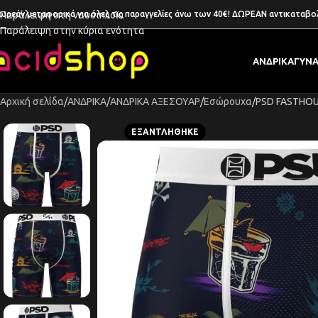
ωρεάν μεταφορικά για όλες τις παραγγελίες άνω των 40€! ΔΩΡΕΑΝ αντικαταβο
Παράλειψη στη ναυσιπλοΐα
Παράλειψη στην κύρια ενότητα
ΑΝΔΡΙΚΑ
ΓΥΝΑ
Αρχική σελίδα
ΑΝΔΡΙΚΑ
ΑΝΔΡΙΚΑ ΑΞΕΣΟΥΑΡ
Εσώρουχα
PSD FASTHOU
ΕΞΑΝΤΛΉΘΗΚΕ