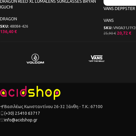
DRAGON REED XL LUMALENS SUNGLASSES BRYAN
IGUCHI
VANS DEPPSTER 
DRAGON
VANS
SKU:
48084-426
SKU:
VN0A31J1Y2
136,40
€
20,72
€
25,90
€
Βασιλέως Κωνσταντίνου 26-32 Ξάνθη - Τ.Κ.: 67100
(+30) 25410 63717
info@acidshop.gr