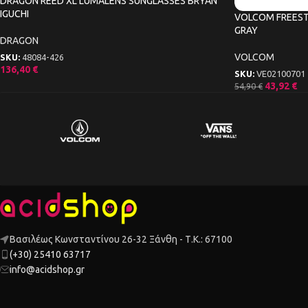
DRAGON REED XL LUMALENS SUNGLASSES BRYAN
IGUCHI
VOLCOM FREEST
GRAY
DRAGON
VOLCOM
SKU:
48084-426
136,40
€
SKU:
VE02100701
43,92
€
54,90
€
Βασιλέως Κωνσταντίνου 26-32 Ξάνθη - Τ.Κ.: 67100
(+30) 25410 63717
info@acidshop.gr