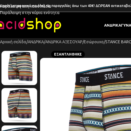
ωρεάν μεταφορικά για όλες τις παραγγελίες άνω των 40€! ΔΩΡΕΑΝ αντικαταβο
Παράλειψη στη ναυσιπλοΐα
Παράλειψη στην κύρια ενότητα
ΑΝΔΡΙΚΑ
ΓΥΝΑ
Αρχική σελίδα
ΑΝΔΡΙΚΑ
ΑΝΔΡΙΚΑ ΑΞΕΣΟΥΑΡ
Εσώρουχα
STANCE BARO
ΕΞΑΝΤΛΉΘΗΚΕ