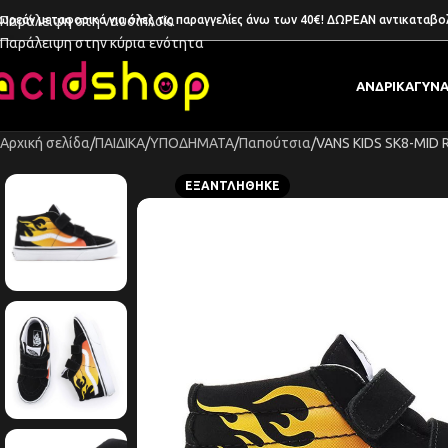
ωρεάν μεταφορικά για όλες τις παραγγελίες άνω των 40€! ΔΩΡΕΑΝ αντικαταβο
Παράλειψη στη ναυσιπλοΐα
Παράλειψη στην κύρια ενότητα
ΑΝΔΡΙΚΑ
ΓΥΝΑ
Αρχική σελίδα
ΠΑΙΔΙΚΑ
ΥΠΟΔΗΜΑΤΑ
Παπούτσια
VANS KIDS SK8-MID
ΕΞΑΝΤΛΉΘΗΚΕ