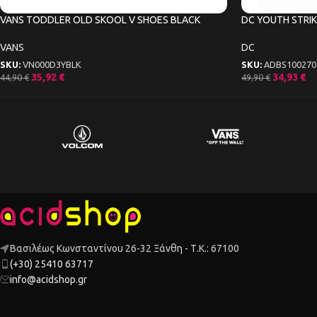
VANS TODDLER OLD SKOOL V SHOES BLACK
DC YOUTH STRIK
VANS
DC
SKU:
VN000D3YBLK
SKU:
ADBS100270
35,92
€
34,93
€
44,90
€
49,90
€
Βασιλέως Κωνσταντίνου 26-32 Ξάνθη - Τ.Κ.: 67100
(+30) 25410 63717
info@acidshop.gr