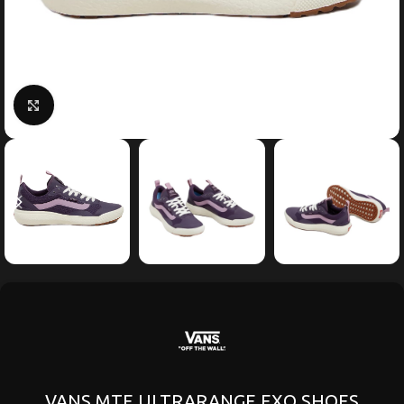
Κάντε κλικ για μεγέθυνση
VANS MTE ULTRARANGE EXO SHOES