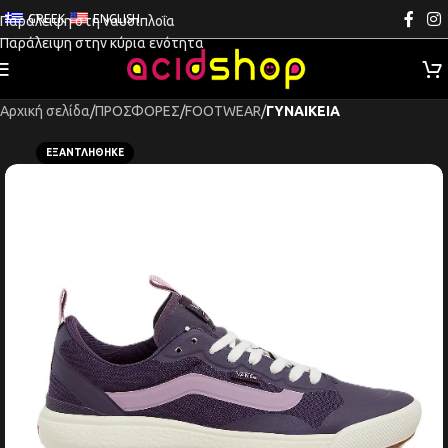
GREEK
ENGLISH
Παράλειψη στη ναυσιπλοΐα
Παράλειψη στην κύρια ενότητα
Αρχική σελίδα
ΠΡΟΣΦΟΡΕΣ
FOOTWEAR
ΓΥΝΑΙΚΕΙΑ
ΕΞΑΝΤΛΉΘΗΚΕ