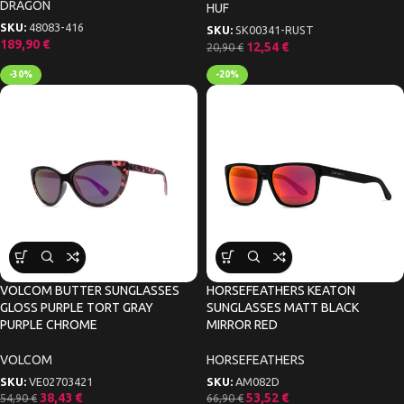
DRAGON
HUF
SKU:
48083-416
SKU:
SK00341-RUST
189,90
€
12,54
€
20,90
€
-30%
-20%
VOLCOM BUTTER SUNGLASSES
HORSEFEATHERS KEATON
GLOSS PURPLE TORT GRAY
SUNGLASSES MATT BLACK
PURPLE CHROME
MIRROR RED
VOLCOM
HORSEFEATHERS
SKU:
VE02703421
SKU:
AM082D
38,43
€
53,52
€
54,90
€
66,90
€