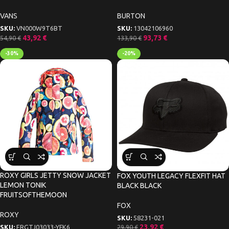
VANS
BURTON
SKU:
VN000W9T6BT
SKU:
13042106960
43,92
€
93,73
€
54,90
€
133,90
€
-30%
-20%
ROXY GIRLS JETTY SNOW JACKET
FOX YOUTH LEGACY FLEXFIT HAT
LEMON TONIK
BLACK BLACK
FRUITSOFTHEMOON
FOX
ROXY
SKU:
58231-021
23,92
€
29,90
€
SKU:
ERGTJ03033-YFK6