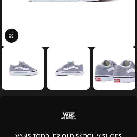
Κάντε κλικ για μεγέθυνση
VANS TODDLER OLD SKOOL V SHOES