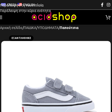
GREEK
ENGLISH
Παράλειψη στη ναυσιπλοΐα
Παράλειψη στην κύρια ενότητα
Αρχική σελίδα
ΠΑΙΔΙΚΑ
ΥΠΟΔΗΜΑΤΑ
Παπούτσια
ΕΞΑΝΤΛΉΘΗΚΕ