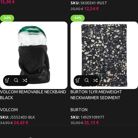
15,90
€
SKU:
SK00341-RUST
12,54
€
20,90
€
-30%
-30%
VOLCOM REMOVABLE NECKBAND
BURTON 1LYR MIDWEIGHT
BLACK
NECKWARMER SEDIMENT
VOLCOM
BURTON
SKU:
J5552403-BLK
SKU:
14929109977
24,43
€
25,13
€
34,90
€
35,90
€