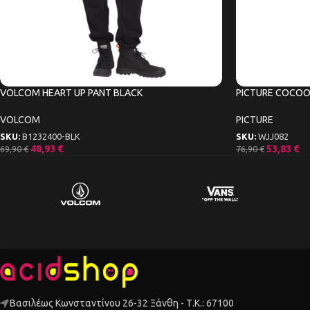
VOLCOM HEART UP PANT BLACK
PICTURE COCOO
VOLCOM
PICTURE
SKU:
B1232400-BLK
SKU:
WJJ082
48,93
€
53,83
€
69,90
€
76,90
€
Βασιλέως Κωνσταντίνου 26-32 Ξάνθη - Τ.Κ.: 67100