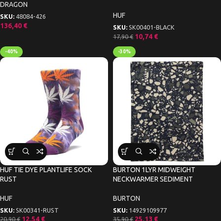
DRAGON
HUF
SKU:
48084-426
136,40
€
SKU:
SK00401-BLACK
10,74
€
17,90
€
-40%
-30%
HUF TIE DYE PLANTLIFE SOCK
BURTON 1LYR MIDWEIGHT
RUST
NECKWARMER SEDIMENT
HUF
BURTON
SKU:
SK00341-RUST
SKU:
14929109977
12,54
€
25,13
€
20,90
€
35,90
€