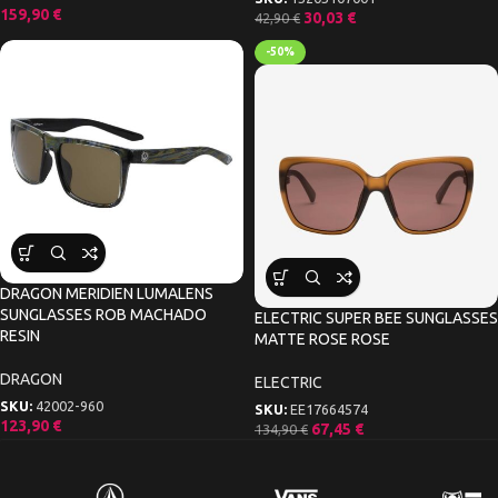
159,90
€
30,03
€
42,90
€
-50%
DRAGON MERIDIEN LUMALENS
SUNGLASSES ROB MACHADO
ELECTRIC SUPER BEE SUNGLASSES
RESIN
MATTE ROSE ROSE
DRAGON
ELECTRIC
SKU:
42002-960
SKU:
EE17664574
123,90
€
67,45
€
134,90
€