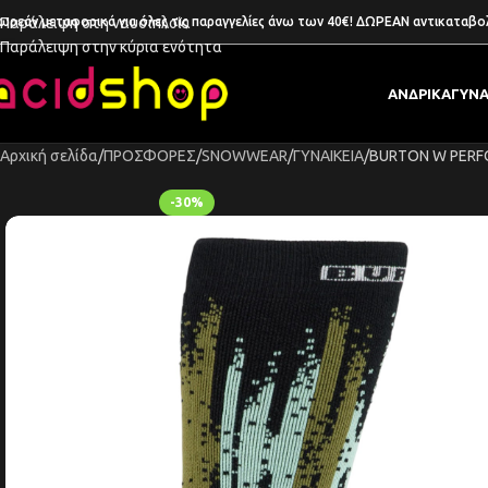
ωρεάν μεταφορικά για όλες τις παραγγελίες άνω των 40€! ΔΩΡΕΑΝ αντικαταβο
Παράλειψη στη ναυσιπλοΐα
Παράλειψη στην κύρια ενότητα
ΑΝΔΡΙΚΑ
ΓΥΝΑ
Αρχική σελίδα
ΠΡΟΣΦΟΡΕΣ
SNOWWEAR
ΓΥΝΑΙΚΕΙΑ
BURTON W PERF
-30%