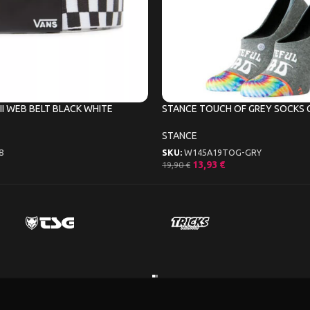
II WEB BELT BLACK WHITE
STANCE TOUCH OF GREY SOCKS 
STANCE
8
SKU:
W145A19TOG-GRY
13,93
€
19,90
€