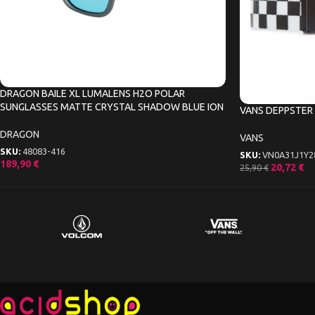
DRAGON BAILE XL LUMALENS H2O POLAR
SUNGLASSES MATTE CRYSTAL SHADOW BLUE ION
VANS DEPPSTER 
DRAGON
VANS
SKU:
48083-416
SKU:
VN0A31J1Y2
189,90
€
20,72
€
25,90
€