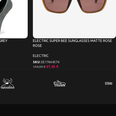
GREY
ELECTRIC SUPER BEE SUNGLASSES MATTE ROSE
ROSE
ELECTRIC
SKU:
EE17664574
67,45
€
134,90
€