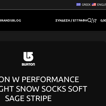
GREEK
ENGLI
BRANDS
BLOG
ΣΎΝΔΕΣΗ / ΕΓΓΡΑΦΉ
0,0
ON W PERFORMANCE
GHT SNOW SOCKS SOFT
SAGE STRIPE