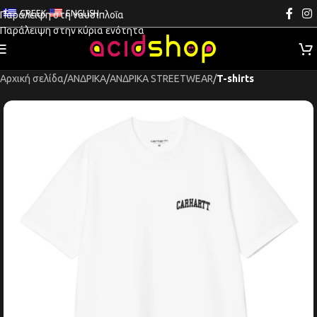
GREEK
ENGLISH
Παράλειψη στη ναυσιπλοΐα
Παράλειψη στην κύρια ενότητα
Αρχική σελίδα
ΑΝΔΡΙΚΑ
ΑΝΔΡΙΚΑ STREETWEAR
T-shirts