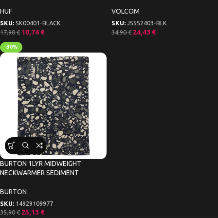
HUF
VOLCOM
SKU:
SK00401-BLACK
SKU:
J5552403-BLK
10,74
€
24,43
€
17,90
€
34,90
€
-30%
BURTON 1LYR MIDWEIGHT
NECKWARMER SEDIMENT
BURTON
SKU:
14929109977
25,13
€
35,90
€