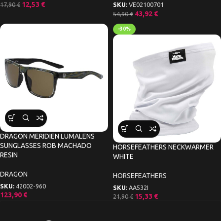
12,53
€
17,90
€
SKU:
VE02100701
43,92
€
54,90
€
-30%
DRAGON MERIDIEN LUMALENS
SUNGLASSES ROB MACHADO
HORSEFEATHERS NECKWARMER
RESIN
WHITE
DRAGON
HORSEFEATHERS
SKU:
42002-960
SKU:
AA532I
123,90
€
15,33
€
21,90
€