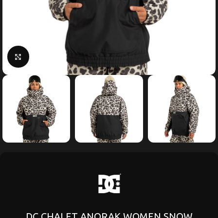
Κάντε κλικ για μεγέθυνση
DC CHALET ANORAK WOMEN SNOW