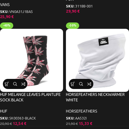
VANS
SKU:
31188-001
29,90
€
SKU:
VN0A31J1BA5
25,90
€
-40%
-30%
HUF MELANGE LEAVES PLANTLIFE
HORSEFEATHERS NECKWARMER
SOCK BLACK
WHITE
HUF
HORSEFEATHERS
SKU:
SK00363-BLACK
SKU:
AA532I
12,54
€
15,33
€
20,90
€
21,90
€