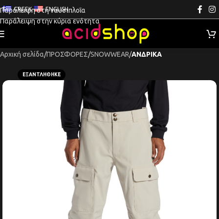
GREEK
ENGLISH
Παράλειψη στη ναυσιπλοΐα
Παράλειψη στην κύρια ενότητα
Αρχική σελίδα
ΠΡΟΣΦΟΡΕΣ
SNOWWEAR
ΑΝΔΡΙΚΑ
ΕΞΑΝΤΛΉΘΗΚΕ