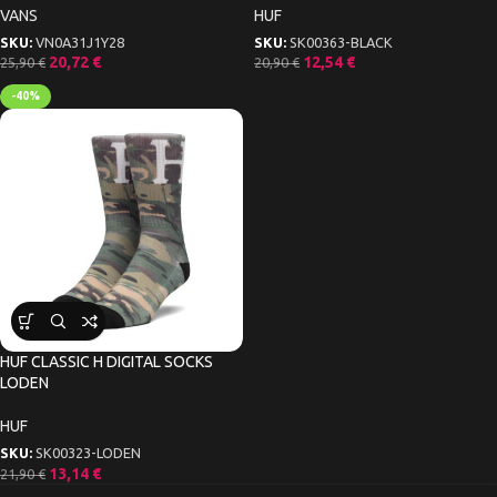
VANS
HUF
SKU:
VN0A31J1Y28
SKU:
SK00363-BLACK
20,72
€
12,54
€
25,90
€
20,90
€
-40%
HUF CLASSIC H DIGITAL SOCKS
LODEN
HUF
SKU:
SK00323-LODEN
13,14
€
21,90
€