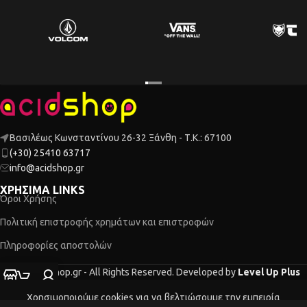
Βασιλέως Κωνσταντίνου 26-32 Ξάνθη - Τ.Κ.: 67100
(+30) 25410 63717
info@acidshop.gr
ΧΡΗΣΙΜΑ LINKS
Όροι Χρήσης
Πολιτική επιστροφής χρημάτων και επιστροφών
Πληροφορίες αποστολών
2026 Acidshop.gr - All Rights Reserved. Developed by
Level Up Plus
τάστημα
Ο λογαριασμός μου
Καλάθι
Χρησιμοποιούμε cookies για να βελτιώσουμε την εμπειρία