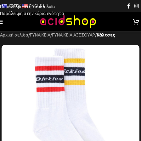
GREEK
ENGLISH
Παράλειψη στη ναυσιπλοΐα
Παράλειψη στην κύρια ενότητα
Αρχική σελίδα
ΓΥΝΑΙΚΕΙΑ
ΓΥΝΑΙΚΕΙΑ ΑΞΕΣΟΥΑΡ
Κάλτσες