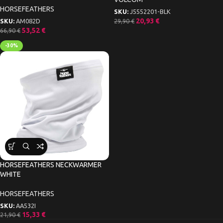
HORSEFEATHERS
SKU:
J5552201-BLK
20,93
€
29,90
€
SKU:
AM082D
53,52
€
66,90
€
-30%
HORSEFEATHERS NECKWARMER
WHITE
HORSEFEATHERS
SKU:
AA532I
15,33
€
21,90
€