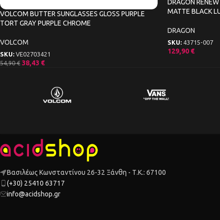
DRAGON RENEW 
MATTE BLACK L
VOLCOM BUTTER SUNGLASSES GLOSS PURPLE
TORT GRAY PURPLE CHROME
DRAGON
VOLCOM
SKU:
43715-007
129,90
€
SKU:
VE02703421
38,43
€
54,90
€
Βασιλέως Κωνσταντίνου 26-32 Ξάνθη - Τ.Κ.: 67100
(+30) 25410 63717
info@acidshop.gr