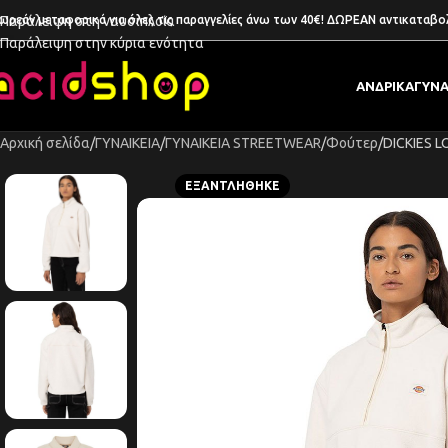
ωρεάν μεταφορικά για όλες τις παραγγελίες άνω των 40€! ΔΩΡΕΑΝ αντικαταβο
Παράλειψη στη ναυσιπλοΐα
Παράλειψη στην κύρια ενότητα
ΑΝΔΡΙΚΑ
ΓΥΝΑ
Αρχική σελίδα
ΓΥΝΑΙΚΕΙΑ
ΓΥΝΑΙΚΕΙΑ STREETWEAR
Φούτερ
DICKIES 
ΕΞΑΝΤΛΉΘΗΚΕ