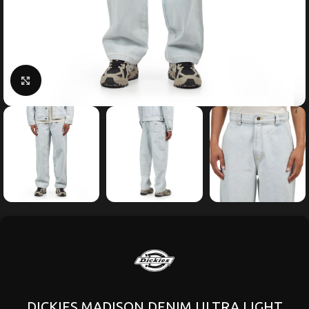
Κάντε κλικ για μεγέθυνση
DICKIES MADISON DENIM ULTRA LIGHT