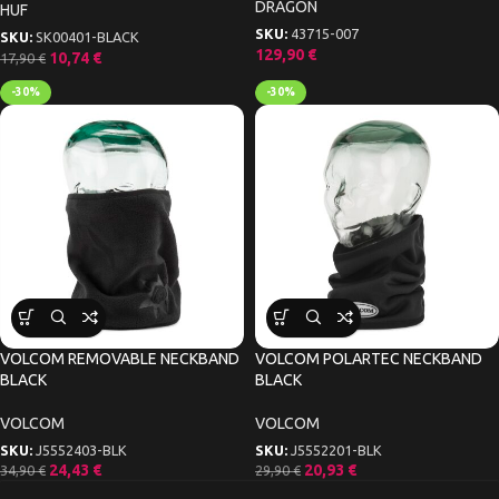
DRAGON
HUF
SKU:
43715-007
SKU:
SK00401-BLACK
129,90
€
10,74
€
17,90
€
-30%
-30%
VOLCOM REMOVABLE NECKBAND
VOLCOM POLARTEC NECKBAND
BLACK
BLACK
VOLCOM
VOLCOM
SKU:
J5552403-BLK
SKU:
J5552201-BLK
24,43
€
20,93
€
34,90
€
29,90
€