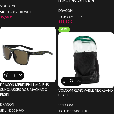
LUMALENS GREEN ION
VOLCOM
DRAGON
SKU:
D6312610-WHT
15,90
€
SKU:
43715-007
129,90
€
-30%
DRAGON MERIDIEN LUMALENS
SUNGLASSES ROB MACHADO
VOLCOM REMOVABLE NECKBAND
RESIN
BLACK
DRAGON
VOLCOM
SKU:
42002-960
SKU:
J5552403-BLK