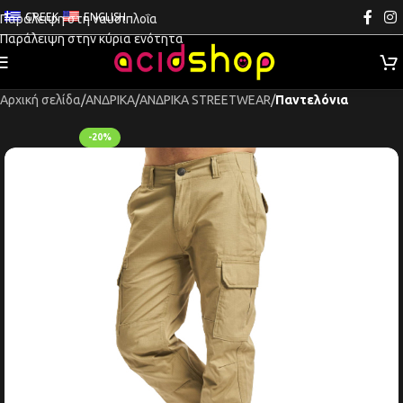
GREEK
ENGLISH
Παράλειψη στη ναυσιπλοΐα
Παράλειψη στην κύρια ενότητα
Αρχική σελίδα
ΑΝΔΡΙΚΑ
ΑΝΔΡΙΚΑ STREETWEAR
Παντελόνια
-20%