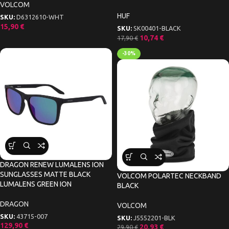
VOLCOM
HUF
SKU:
D6312610-WHT
15,90
€
SKU:
SK00401-BLACK
10,74
€
17,90
€
-30%
DRAGON RENEW LUMALENS ION
SUNGLASSES MATTE BLACK
VOLCOM POLARTEC NECKBAND
LUMALENS GREEN ION
BLACK
DRAGON
VOLCOM
SKU:
43715-007
SKU:
J5552201-BLK
129,90
€
20,93
€
29,90
€