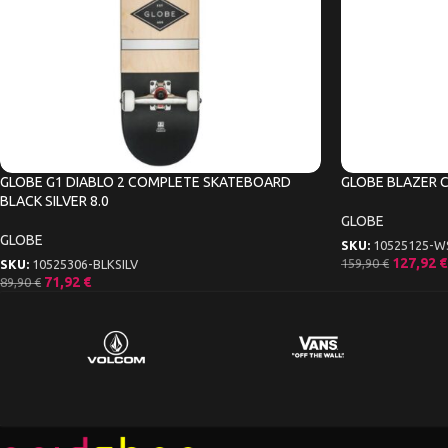
GLOBE G1 DIABLO 2 COMPLETE SKATEBOARD
GLOBE BLAZER 
BLACK SILVER 8.0
GLOBE
GLOBE
SKU:
10525125-W
127,92
€
159,90
€
SKU:
10525306-BLKSILV
71,92
€
89,90
€