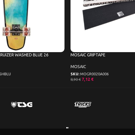
CRUIZER WASHED BLUE 26
MOSAIC GRIPTAPE
MOSAIC
SHBLU
SKU:
MOGR0020A006
7,12
€
8,90
€