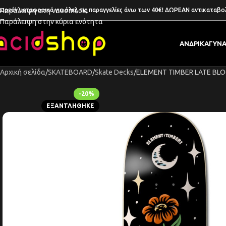
ωρεάν μεταφορικά για όλες τις παραγγελίες άνω των 40€! ΔΩΡΕΑΝ αντικαταβο
Παράλειψη στη ναυσιπλοΐα
Παράλειψη στην κύρια ενότητα
ΑΝΔΡΙΚΑ
ΓΥΝΑ
Αρχική σελίδα
SKATEBOARD
Skate Decks
ELEMENT TIMBER LATE BL
-20%
ΕΞΑΝΤΛΉΘΗΚΕ