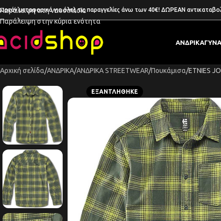
ωρεάν μεταφορικά για όλες τις παραγγελίες άνω των 40€! ΔΩΡΕΑΝ αντικαταβο
Παράλειψη στη ναυσιπλοΐα
Παράλειψη στην κύρια ενότητα
ΑΝΔΡΙΚΑ
ΓΥΝΑ
Αρχική σελίδα
ΑΝΔΡΙΚΑ
ΑΝΔΡΙΚΑ STREETWEAR
Πουκάμισα
ETNIES JO
ΕΞΑΝΤΛΉΘΗΚΕ