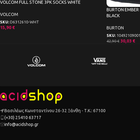
VOLCOM FULL STONE 3PK SOCKS WHITE
BURTON EMBER 
VOLCOM
BLACK
SKU:
D6312610-WHT
15,90
€
BURTON
SKU:
1049210900
30,03
€
42,90
€
Βασιλέως Κωνσταντίνου 26-32 Ξάνθη - Τ.Κ.: 67100
(+30) 25410 63717
info@acidshop.gr