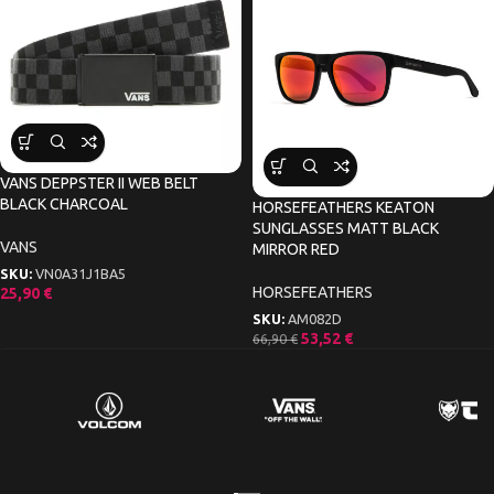
VANS DEPPSTER II WEB BELT
BLACK CHARCOAL
HORSEFEATHERS KEATON
SUNGLASSES MATT BLACK
VANS
MIRROR RED
SKU:
VN0A31J1BA5
HORSEFEATHERS
25,90
€
SKU:
AM082D
53,52
€
66,90
€