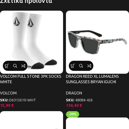
Σχετικά προϊόντα
VOLCOM FULL STONE 3PK SOCKS
DRAGON REED XL LUMALENS
WHITE
SUNGLASSES BRYAN IGUCHI
VOLCOM
DRAGON
SKU:
D6312610-WHT
SKU:
48084-426
15,90
€
136,40
€
-20%