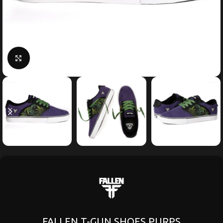
Κάντε κλικ για μεγέθυνση
FALLEN T-GUN SHOES PURPS