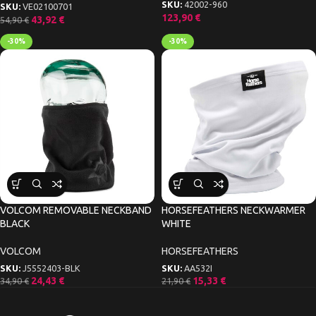
SKU:
42002-960
SKU:
VE02100701
123,90
€
43,92
€
54,90
€
-30%
-30%
VOLCOM REMOVABLE NECKBAND
HORSEFEATHERS NECKWARMER
BLACK
WHITE
VOLCOM
HORSEFEATHERS
SKU:
J5552403-BLK
SKU:
AA532I
24,43
€
15,33
€
34,90
€
21,90
€