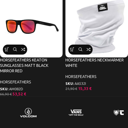
HORSEFEATHERS KEATON
HORSEFEATHERS NECKWARMER
SUNGLASSES MATT BLACK
WHITE
MIRROR RED
HORSEFEATHERS
HORSEFEATHERS
SKU:
AA532I
15,33
€
21,90
€
SKU:
AM082D
53,52
€
66,90
€