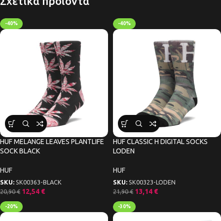
Σχετικά προϊόντα
-40%
-40%
HUF MELANGE LEAVES PLANTLIFE
HUF CLASSIC H DIGITAL SOCKS
SOCK BLACK
LODEN
HUF
HUF
SKU:
SK00363-BLACK
SKU:
SK00323-LODEN
12,54
€
13,14
€
20,90
€
21,90
€
-20%
-30%