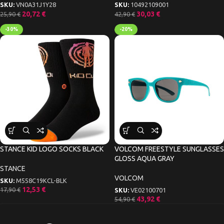
SKU:
VN0A31J1Y28
SKU:
10492109001
20,72
€
30,03
€
25,90
€
42,90
€
-30%
-20%
STANCE KID LOGO SOCKS BLACK
VOLCOM FREESTYLE SUNGLASSES
GLOSS AQUA GRAY
STANCE
VOLCOM
SKU:
M558C19KCL-BLK
12,53
€
17,90
€
SKU:
VE02100701
43,92
€
54,90
€