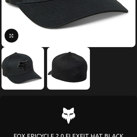
Κάντε κλικ για μεγέθυνση
FOX EPICYCLE 2.0 FLEXFIT HAT BLACK