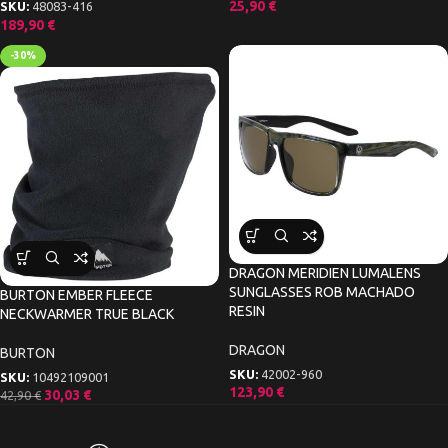
25,90
€
SKU:
48083-416
189,90
€
-30%
DRAGON MERIDIEN LUMALENS
SUNGLASSES ROB MACHADO
BURTON EMBER FLEECE
RESIN
NECKWARMER TRUE BLACK
DRAGON
BURTON
SKU:
42002-960
SKU:
10492109001
123,90
€
30,03
€
42,90
€