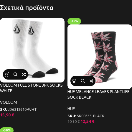
Σχετικά προϊόντα
-40%
VOLCOM FULL STONE 3PK SOCKS
WHITE
HUF MELANGE LEAVES PLANTLIFE
SOCK BLACK
VOLCOM
HUF
SKU:
D6312610-WHT
15,90
€
SKU:
SK00363-BLACK
12,54
€
20,90
€
-30%