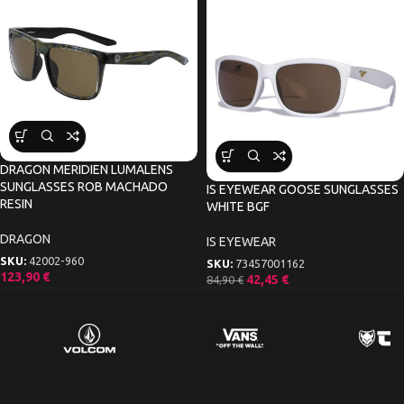
DRAGON MERIDIEN LUMALENS
SUNGLASSES ROB MACHADO
IS EYEWEAR GOOSE SUNGLASSES
RESIN
WHITE BGF
DRAGON
IS EYEWEAR
SKU:
42002-960
SKU:
73457001162
123,90
€
42,45
€
84,90
€