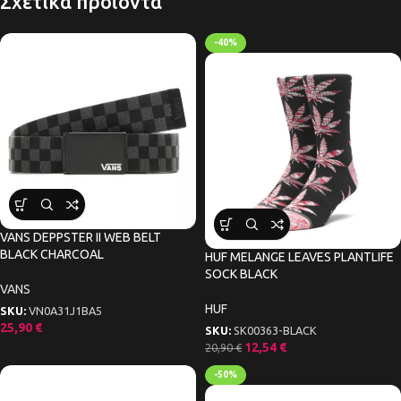
Σχετικά προϊόντα
-40%
VANS DEPPSTER II WEB BELT
BLACK CHARCOAL
HUF MELANGE LEAVES PLANTLIFE
SOCK BLACK
VANS
HUF
SKU:
VN0A31J1BA5
25,90
€
SKU:
SK00363-BLACK
12,54
€
20,90
€
-50%