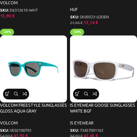
VOLCOM
HUF
SKU:
D6312610-WHT
15,90
€
SKU:
SK00323-LODEN
13,14
€
21,90
€
-20%
-50%
VOLCOM FREESTYLE SUNGLASSES
IS EYEWEAR GOOSE SUNGLASSES
GLOSS AQUA GRAY
WHITE BGF
VOLCOM
IS EYEWEAR
SKU:
VE02100701
SKU:
73457001162
43,92
€
42,45
€
54,90
€
84,90
€