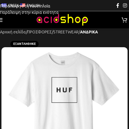
GREEK
ENGLISH
Παράλειψη στη ναυσιπλοΐα
Παράλειψη στην κύρια ενότητα
Αρχική σελίδα
ΠΡΟΣΦΟΡΕΣ
STREETWEAR
ΑΝΔΡΙΚΑ
ΕΞΑΝΤΛΉΘΗΚΕ