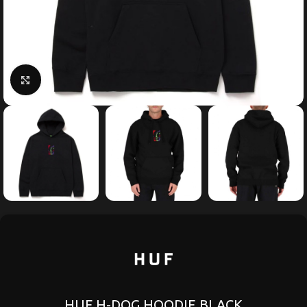
Κάντε κλικ για μεγέθυνση
HUF H-DOG HOODIE BLACK