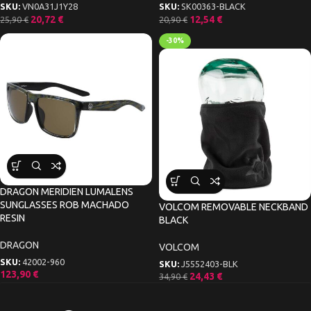
SKU:
VN0A31J1Y28
SKU:
SK00363-BLACK
20,72
€
12,54
€
25,90
€
20,90
€
-30%
DRAGON MERIDIEN LUMALENS
SUNGLASSES ROB MACHADO
VOLCOM REMOVABLE NECKBAND
RESIN
BLACK
DRAGON
VOLCOM
SKU:
42002-960
SKU:
J5552403-BLK
123,90
€
24,43
€
34,90
€