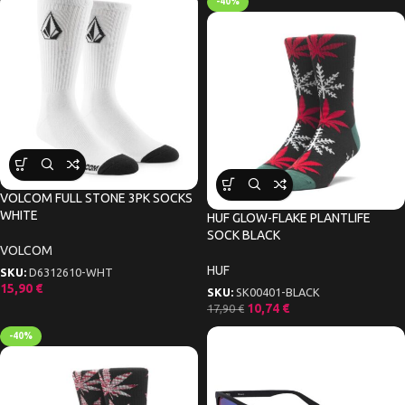
-40%
VOLCOM FULL STONE 3PK SOCKS
WHITE
HUF GLOW-FLAKE PLANTLIFE
SOCK BLACK
VOLCOM
HUF
SKU:
D6312610-WHT
15,90
€
SKU:
SK00401-BLACK
10,74
€
17,90
€
-40%