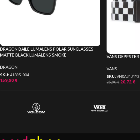
DRAGON BAILE LUMALENS POLAR SUNGLASSES
MATTE BLACK LUMALENS SMOKE
VANS DEPPSTER 
DRAGON
VANS
SKU:
41895-004
SKU:
VN0A31J1Y2
159,90
€
20,72
€
25,90
€