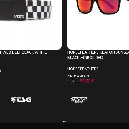
II WEB BELT BLACK WHITE
HORSEFEATHERS KEATON SUNGL
BLACK MIRROR RED
HORSEFEATHERS
8
SKU:
AM082D
53,52
€
66,90
€