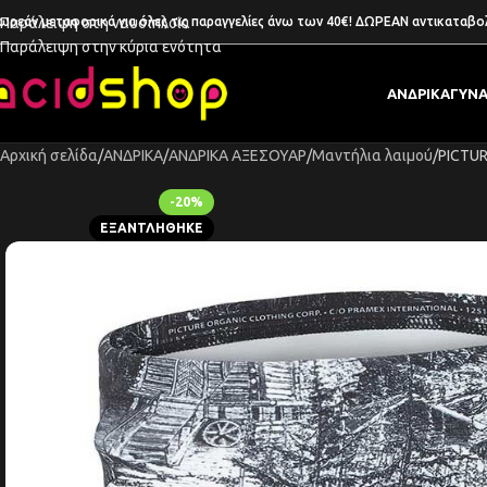
ωρεάν μεταφορικά για όλες τις παραγγελίες άνω των 40€! ΔΩΡΕΑΝ αντικαταβο
Παράλειψη στη ναυσιπλοΐα
Παράλειψη στην κύρια ενότητα
ΑΝΔΡΙΚΑ
ΓΥΝΑ
Αρχική σελίδα
ΑΝΔΡΙΚΑ
ΑΝΔΡΙΚΑ ΑΞΕΣΟΥΑΡ
Μαντήλια λαιμού
PICTU
-20%
ΕΞΑΝΤΛΉΘΗΚΕ