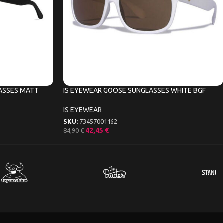
ASSES MATT
IS EYEWEAR GOOSE SUNGLASSES WHITE BGF
IS EYEWEAR
SKU:
73457001162
42,45
€
84,90
€