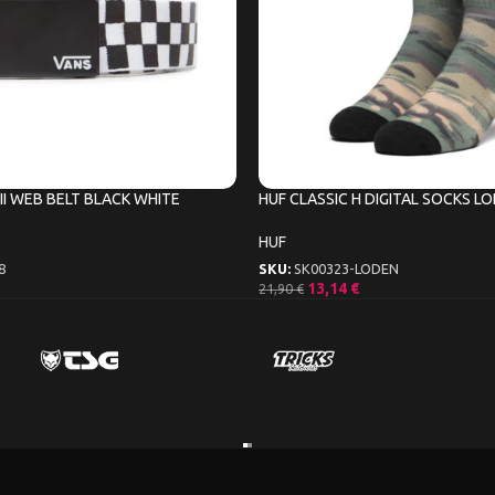
II WEB BELT BLACK WHITE
HUF CLASSIC H DIGITAL SOCKS L
HUF
8
SKU:
SK00323-LODEN
13,14
€
21,90
€