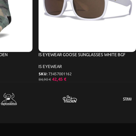
ODEN
IS EYEWEAR GOOSE SUNGLASSES WHITE BGF
IS EYEWEAR
SKU:
73457001162
42,45
€
84,90
€