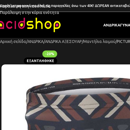
ωρεάν μεταφορικά για όλες τις παραγγελίες άνω των 40€! ΔΩΡΕΑΝ αντικαταβο
Παράλειψη στη ναυσιπλοΐα
Παράλειψη στην κύρια ενότητα
ΑΝΔΡΙΚΑ
ΓΥΝΑ
Αρχική σελίδα
ΑΝΔΡΙΚΑ
ΑΝΔΡΙΚΑ ΑΞΕΣΟΥΑΡ
Μαντήλια λαιμού
PICTU
-20%
ΕΞΑΝΤΛΉΘΗΚΕ