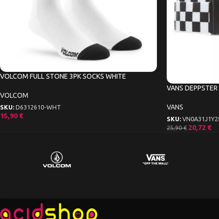
VOLCOM FULL STONE 3PK SOCKS WHITE
VANS DEPPSTER 
VOLCOM
VANS
SKU:
D6312610-WHT
15,90
€
SKU:
VN0A31J1Y2
20,72
€
25,90
€