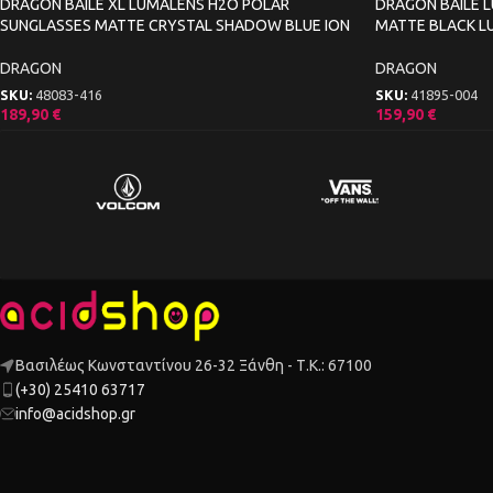
DRAGON BAILE XL LUMALENS H2O POLAR
DRAGON BAILE 
SUNGLASSES MATTE CRYSTAL SHADOW BLUE ION
MATTE BLACK L
DRAGON
DRAGON
SKU:
48083-416
SKU:
41895-004
189,90
€
159,90
€
Βασιλέως Κωνσταντίνου 26-32 Ξάνθη - Τ.Κ.: 67100
(+30) 25410 63717
info@acidshop.gr