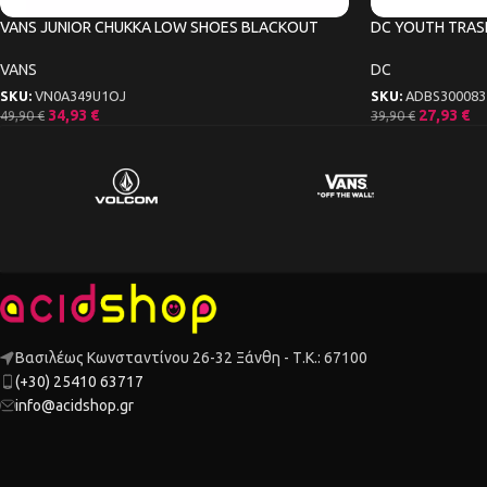
VANS JUNIOR CHUKKA LOW SHOES BLACKOUT
DC YOUTH TRAS
VANS
DC
SKU:
VN0A349U1OJ
SKU:
ADBS30008
34,93
€
27,93
€
49,90
€
39,90
€
Βασιλέως Κωνσταντίνου 26-32 Ξάνθη - Τ.Κ.: 67100
(+30) 25410 63717
info@acidshop.gr