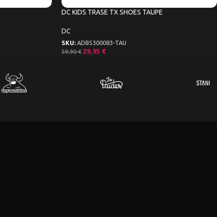
DC KIDS TRASE TX SHOES TAUPE
DC
SKU:
ADBS300083-TAU
29,95
€
59,90
€