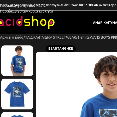
ωρεάν μεταφορικά για όλες τις παραγγελίες άνω των 40€! ΔΩΡΕΑΝ αντικαταβο
Παράλειψη στη ναυσιπλοΐα
Παράλειψη στην κύρια ενότητα
ΑΝΔΡΙΚΑ
ΓΥΝΑ
Αρχική σελίδα
ΠΑΙΔΙΚΑ
ΠΑΙΔΙΚΑ STREETWEAR
T-shirts
VANS BOYS PRI
ΕΞΑΝΤΛΉΘΗΚΕ