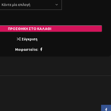
ΠΡΟΣΘΉΚΗ ΣΤΟ ΚΑΛΆΘΙ
Σύγκριση
Μοιραστείτε:
Face