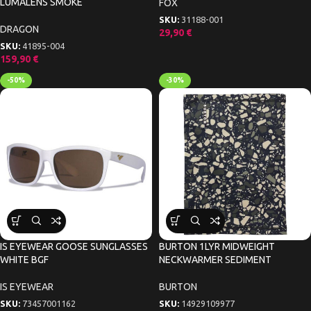
LUMALENS SMOKE
FOX
SKU:
31188-001
DRAGON
29,90
€
SKU:
41895-004
159,90
€
-50%
-30%
IS EYEWEAR GOOSE SUNGLASSES
BURTON 1LYR MIDWEIGHT
WHITE BGF
NECKWARMER SEDIMENT
IS EYEWEAR
BURTON
SKU:
73457001162
SKU:
14929109977