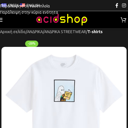
GREEK
ENGLISH
Παράλειψη στη ναυσιπλοΐα
Παράλειψη στην κύρια ενότητα
Αρχική σελίδα
ΑΝΔΡΙΚΑ
ΑΝΔΡΙΚΑ STREETWEAR
T-shirts
-20%