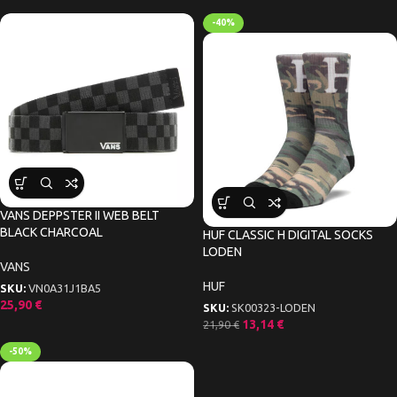
-40%
VANS DEPPSTER II WEB BELT
BLACK CHARCOAL
HUF CLASSIC H DIGITAL SOCKS
LODEN
VANS
HUF
SKU:
VN0A31J1BA5
25,90
€
SKU:
SK00323-LODEN
13,14
€
21,90
€
-50%