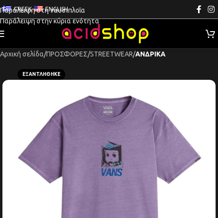
GREEK
ENGLISH
Παράλειψη στη ναυσιπλοΐα
Παράλειψη στην κύρια ενότητα
Αρχική σελίδα
ΠΡΟΣΦΟΡΕΣ
STREETWEAR
ΑΝΔΡΙΚΑ
ΕΞΑΝΤΛΉΘΗΚΕ