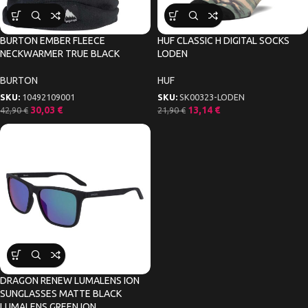
BURTON EMBER FLEECE
HUF CLASSIC H DIGITAL SOCKS
NECKWARMER TRUE BLACK
LODEN
BURTON
HUF
SKU:
10492109001
SKU:
SK00323-LODEN
30,03
€
13,14
€
42,90
€
21,90
€
DRAGON RENEW LUMALENS ION
SUNGLASSES MATTE BLACK
LUMALENS GREEN ION