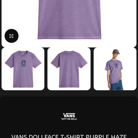
Κάντε κλικ για μεγέθυνση
VANS DOLLFACE T-SHIRT PURPLE HAZE