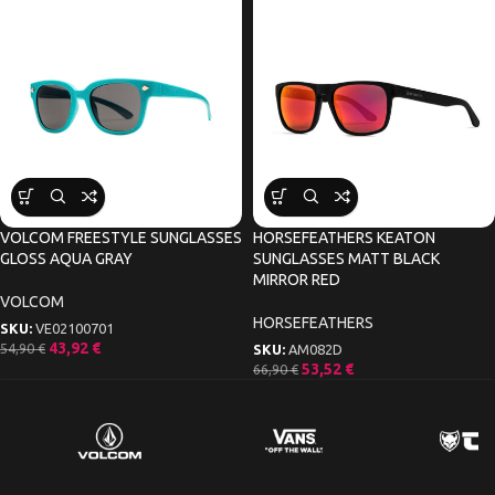
VOLCOM FREESTYLE SUNGLASSES
HORSEFEATHERS KEATON
GLOSS AQUA GRAY
SUNGLASSES MATT BLACK
MIRROR RED
VOLCOM
HORSEFEATHERS
SKU:
VE02100701
43,92
€
54,90
€
SKU:
AM082D
53,52
€
66,90
€