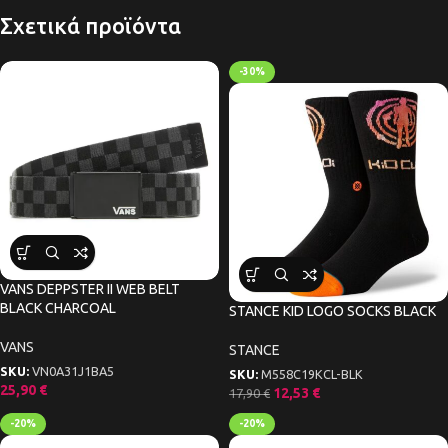
Σχετικά προϊόντα
-30%
VANS DEPPSTER II WEB BELT
BLACK CHARCOAL
STANCE KID LOGO SOCKS BLACK
VANS
STANCE
SKU:
VN0A31J1BA5
SKU:
M558C19KCL-BLK
25,90
€
12,53
€
17,90
€
-20%
-20%