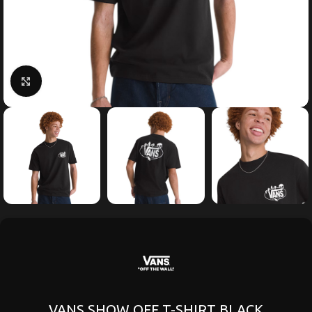
Κάντε κλικ για μεγέθυνση
VANS SHOW OFF T-SHIRT BLACK