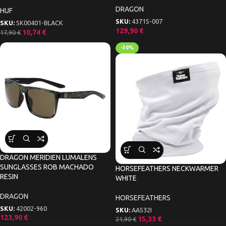
DRAGON
HUF
SKU:
43715-007
SKU:
SK00401-BLACK
129,90
€
10,74
€
17,90
€
-30%
DRAGON MERIDIEN LUMALENS
SUNGLASSES ROB MACHADO
HORSEFEATHERS NECKWARMER
RESIN
WHITE
DRAGON
HORSEFEATHERS
SKU:
42002-960
SKU:
AA532I
123,90
€
15,33
€
21,90
€