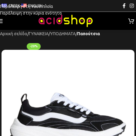
GREEK
ENGLISH
Παράλειψη στη ναυσιπλοΐα
Παράλειψη στην κύρια ενότητα
Αρχική σελίδα
ΓΥΝΑΙΚΕΙΑ
ΥΠΟΔΗΜΑΤΑ
Παπούτσια
-20%