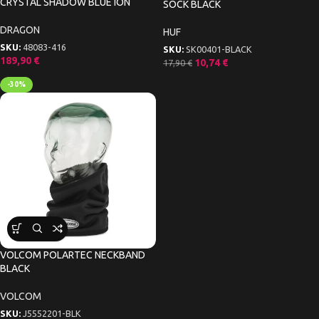
CRYSTAL SHADOW BLUE ION
SOCK BLACK
DRAGON
HUF
SKU:
48083-416
SKU:
SK00401-BLACK
189,90
€
10,74
€
17,90
€
-30%
VOLCOM POLARTEC NECKBAND
BLACK
VOLCOM
SKU:
J5552201-BLK