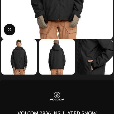
Κάντε κλικ για μεγέθυνση
VOLCOM 2836 INSULATED SNOW