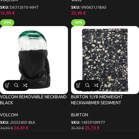
SKU:
D6312610-WHT
SKU:
VN0A31J1BA5
15,90
€
25,90
€
-30%
-30%
VOLCOM REMOVABLE NECKBAND
BURTON 1LYR MIDWEIGHT
BLACK
NECKWARMER SEDIMENT
VOLCOM
BURTON
SKU:
J5552403-BLK
SKU:
14929109977
24,43
€
25,13
€
34,90
€
35,90
€