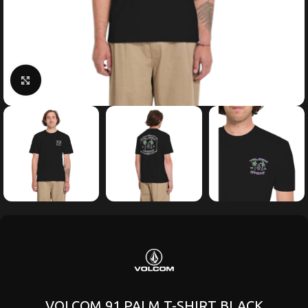
Κάντε κλικ για μεγέθυνση
VOLCOM 91 PALM T-SHIRT BLACK