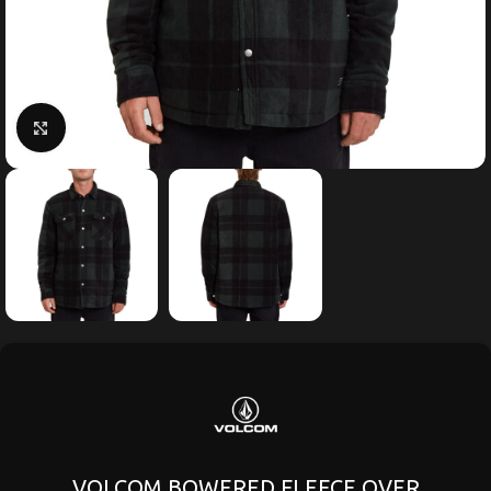
Κάντε κλικ για μεγέθυνση
VOLCOM BOWERED FLEECE OVER