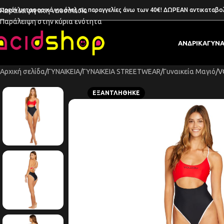
ωρεάν μεταφορικά για όλες τις παραγγελίες άνω των 40€! ΔΩΡΕΑΝ αντικαταβο
Παράλειψη στη ναυσιπλοΐα
Παράλειψη στην κύρια ενότητα
ΑΝΔΡΙΚΑ
ΓΥΝΑ
Αρχική σελίδα
ΓΥΝΑΙΚΕΙΑ
ΓΥΝΑΙΚΕΙΑ STREETWEAR
Γυναικεία Μαγιό
V
ΕΞΑΝΤΛΉΘΗΚΕ