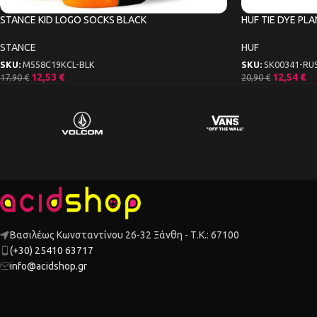
STANCE KID LOGO SOCKS BLACK
HUF TIE DYE PL
STANCE
HUF
SKU:
M558C19KCL-BLK
SKU:
SK00341-RU
12,53
€
12,54
€
17,90
€
20,90
€
Βασιλέως Κωνσταντίνου 26-32 Ξάνθη - Τ.Κ.: 67100
(+30) 25410 63717
info@acidshop.gr